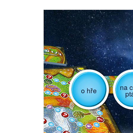
na c
o hře
pt