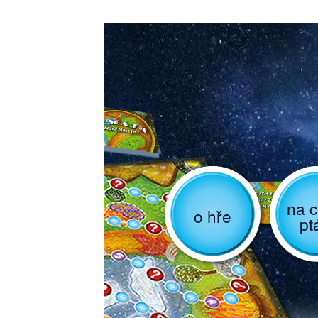
na c
o hře
pt