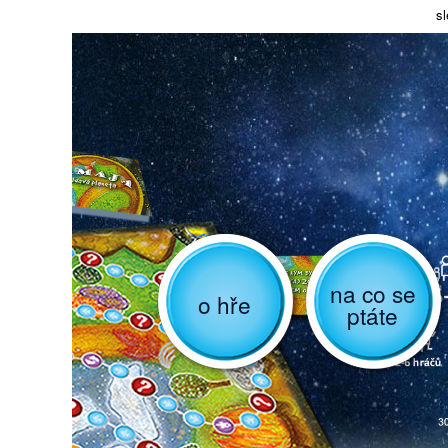
sl
na co se
o hře
ptáte