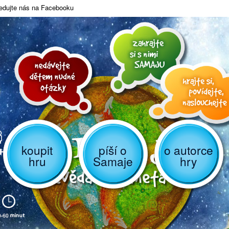
edujte nás na Facebooku
koupit
píší o
o autorce
hru
Samaje
hry