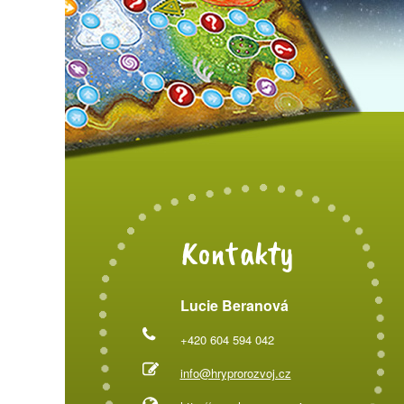
Kontakty
Lucie Beranová
+420 604 594 042
info@hryprorozvoj.cz