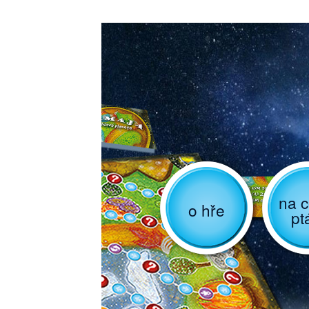
na c
o hře
pt