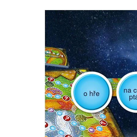
na c
o hře
pt