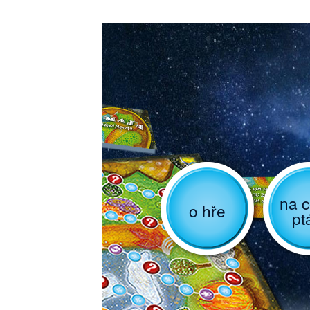
na c
o hře
pt