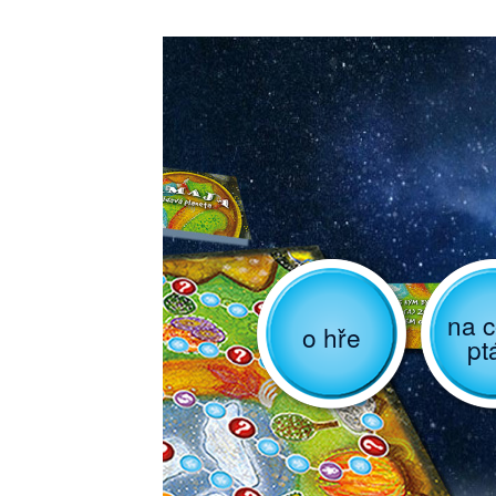
na c
o hře
pt