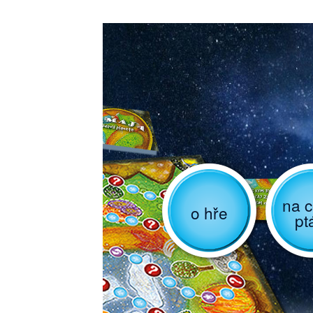
na c
o hře
pt