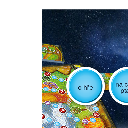
na c
o hře
pt