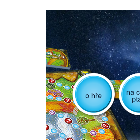
na c
o hře
pt