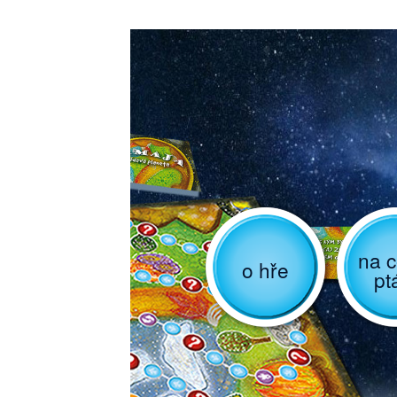
na c
o hře
pt