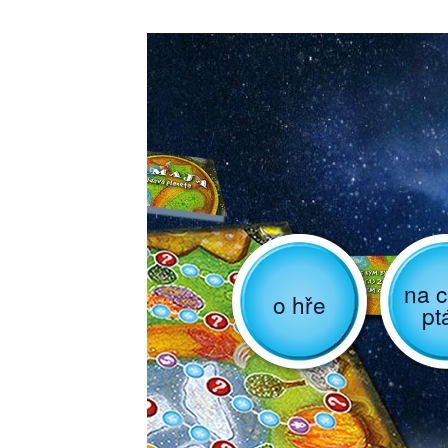
na c
o hře
pt