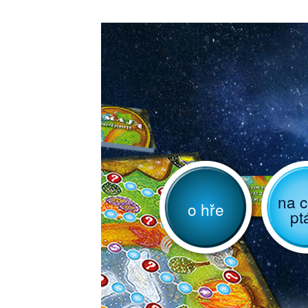
na c
o hře
pt