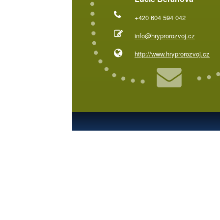
+420 604 594 042
info@hryprorozvoj.cz
http://www.hryprorozvoj.cz