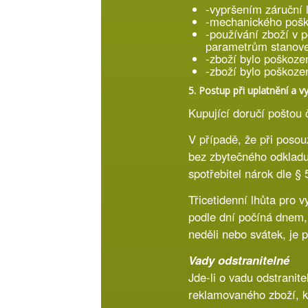
-vypršením záruční 
-mechanického pošk
-používání zboží v 
parametrům stanov
-zboží bylo poškozen
-zboží bylo poškoz
5. Postup při uplatnění a 
Kupující doručí poštou 
V případě, že při posou
bez zbytečného odkladu
spotřebitel nárok dle §
Třicetidenní lhůta pro
podle dní počíná dnem, k
neděli nebo svátek, je 
Vady odstranitelné
Jde-li o vadu odstranit
reklamovaného zboží, kt