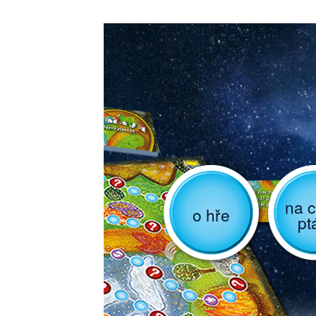
na c
o hře
pt