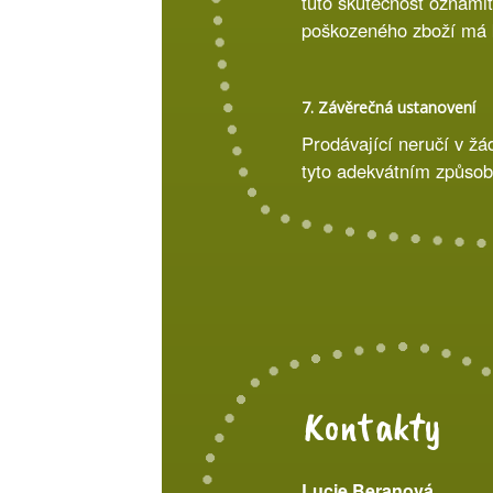
tuto skutečnost oznámit
poškozeného zboží má k
7. Závěrečná ustanovení
Prodávající neručí v ž
tyto adekvátním způso
Kontakty
Lucie Beranová