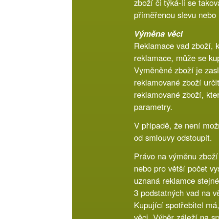
zboží či týká-li se tak
přiměřenou slevu nebo
Výměna věci
Reklamace vad zboží, k
reklamace, může se kup
Vyměněné zboží je zasl
reklamované zboží urči
reklamované zboží, kter
parametry.
V případě, že není mož
od smlouvy odstoupit.
Právo na výměnu zboží m
nebo pro větší počet v
uznaná reklamce stejné
3 podstatných vad na v
Kupující spotřebitel m
věci. Výběr záleží na sp