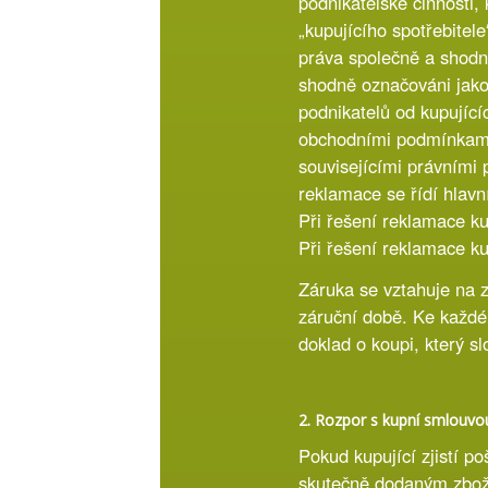
podnikatelské činnosti,
„kupujícího spotřebitel
práva společně a shodně 
shodně označováni jako 
podnikatelů od kupující
obchodními podmínkami k
souvisejícími právními 
reklamace se řídí hlav
Při řešení reklamace ku
Při řešení reklamace k
Záruka se vztahuje na 
záruční době. Ke každé
doklad o koupi, který sl
2. Rozpor s kupní smlouv
Pokud kupující zjistí po
skutečně dodaným zboží