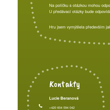
Na políčku s otázkou mohou odpov
U předávací otázky bude odpovídat
Hru jsem vymýšlela především jak
Kontakty
Lucie Beranová
+420 604 594 042