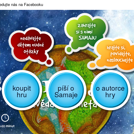
edujte nás na Facebooku
koupit
píší o
o autorce
hru
Samaje
hry