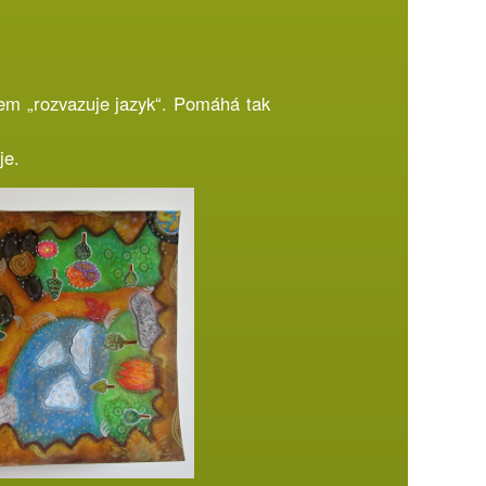
em „rozvazuje jazyk“. Pomáhá tak
je.