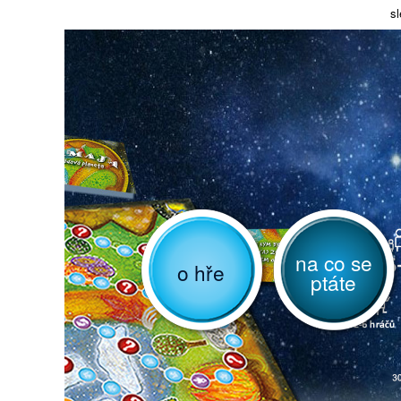
sl
na co se
o hře
ptáte