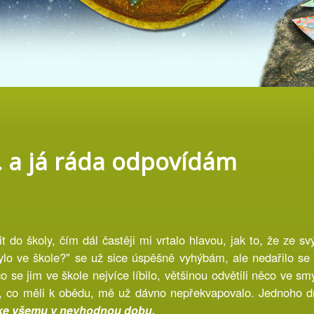
.. a já ráda odpovídám
dit do školy, čím dál častěji mi vrtalo hlavou, jak to, že ze
bylo ve škole?" se už sice úspěšně vyhýbám, ale nedařilo 
 se jim ve škole nejvíce líbilo, většinou odvětili něco ve sm
, co měli k obědu, mě už dávno nepřekvapovalo. Jednoho dn
 ke všemu v nevhodnou dobu.