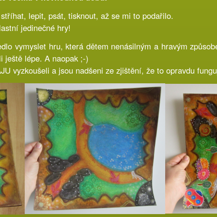
tříhat, lepit, psát, tisknout, až se mi to podařilo.
astní jedinečné hry!
dlo vymyslet hru, která dětem nenásilným a hravým způsob
i ještě lépe. A naopak ;-)
JU vyzkoušeli a jsou nadšeni ze zjištění, že to opravdu fungu